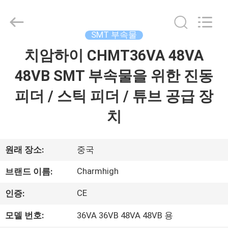
급
업
체.
Copyright
SMT 부속물
©
2016
-
치암하이 CHMT36VA 48VA
집
2026
CHARMHIGH
TECHNOLOGY
48VB SMT 부속물을 위한 진동
LIMITED.
All
제
Rights
피더 / 스틱 피더 / 튜브 공급 장
Reserved.
품
치
비
원래 장소:
중국
디
Charmhigh
브랜드 이름:
오
CE
인증:
모델 번호:
36VA 36VB 48VA 48VB 용
우