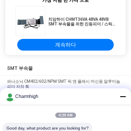
가장 저렴 한 가격 으로
치암하이 CHMT36VA 48VA 48VB
SMT 부속물을 위한 진동피더 / 스틱
피더 / 튜브 공급 장치
계속하다
SMT 부속물
파나소닉 CM402/602/NPM SMT 픽 앤 플래시 머신용 알루미늄
피더 저장 통
Charmhigh
자동 SMT 릴 테이프 커터 CHM-780, SMT 픽 앤 플래시 머신용 핸
드 프리 테이프 절단 기계
4:39 AM
치암하이 CHMT36VA 48VA 48VB SMT 부속물을 위한 진동피더 /
스틱 피더 / 튜브 공급 장치
Good day, what product are you looking for?