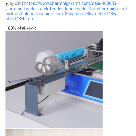
식
진동 피더:
https://www.charmhigh-smt.com/sale-468643-
vibration-feeder-stick-feeder-tube-feeder-for-charmhigh-smt-
pick-and-place-machine-chmt36va-chmt36vb-chmt48va-
chmt48vb.htm
SHOPPING
100% 진짜 사진:
ON
LINE
사
이
트
지
도
개