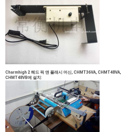
인
정
보
보
호
정
Charmhigh 2 헤드 픽 앤 플래시 머신, CHMT36VA, CHMT48VA,
CHMT48VB에 설치:
책