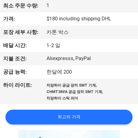
1
최소 주문 수량:
리
$180 including shipping DHL
가격:
에
관
포장 세부 사항:
카톤 박스
한
배달 시간:
1-2 일
것
Aliexpresss, PayPal
지불 조건:
공급 능력:
한달에 200
공
,
하이 라이트:
치암하이 공급 장치 SMT 기계
장
,
CHMT36VA 공급 장치 SMT 기계
치암하이 스틱 피더
견
학
최고의 가격