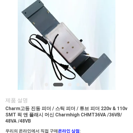
품
질
관
리
저
희
와
연
제품 설명
락
Charm고등 진동 피더 / 스틱 피더 / 튜브 피더 220v & 110v
SMT 픽 앤 플래시 머신 Charmhigh CHMT36VA /36VB/
48VA /48VB
소
우리의 온라인에서 직접 구매
온라인 상점
: