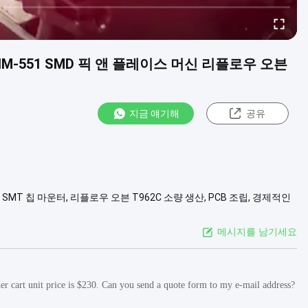
CHM-551 SMD 픽 앤 플레이스 머신 리플로우 오븐
지금 얘기해
공유
 SMT 칩 마운터, 리플로우 오븐 T962C 소량 생산, PCB 조립, 경제적인
원, (XY) ±0.06mmCPK≥1.0 1스텐실 프린터 3040 기술 매개 변수 종류:
메시지를 남기세요
der cart unit price is $230. Can you send a quote form to my e-mail address?