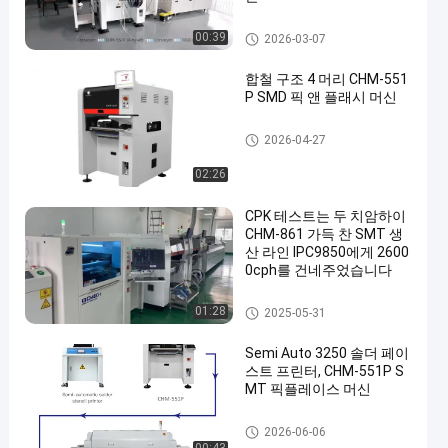
SMT 생산 라인
00:39
2026-03-07
합철 구조 4 머리 CHM-551
P SMD 픽 앤 플래시 머신
SMT 후비는 물건과 장소 기계
2026-04-27
02:26
CPK 테스트는 두 치암하이
CHM-861 가득 찬 SMT 생
산 라인 IPC9850에게 2600
0cph를 건네주었습니다
SMT 생산 라인
01:28
2025-05-31
Semi Auto 3250 솔더 페이
스트 프린터, CHM-551P S
MT 픽플레이스 머신
SMT 생산 라인
2026-06-06