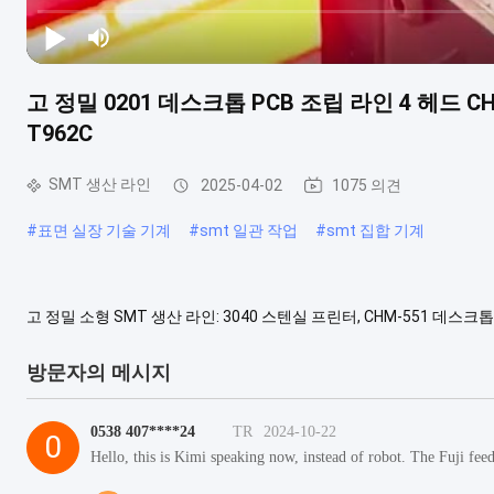
고 정밀 0201 데스크톱 PCB 조립 라인 4 헤드 
T962C
SMT 생산 라인
2025-04-02
1075 의견
#
표면 실장 기술 기계
#
smt 일관 작업
#
smt 집합 기계
고 정밀 소형 SMT 생산 라인: 3040 스텐실 프린터, CHM-551 데스크톱
SMT 솔루션 창업 사업, 대학 교육, 연구... 높은 구성, 최소 부품 0201 지
사용 설명서 GW: ....
더 보기
방문자의 메시지
0538 407****24
TR
2024-10-22
0
Hello, this is Kimi speaking now, instead of robot. The Fuji fee