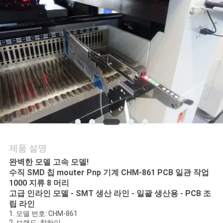
품
질
관
리
저
희
와
제품 설명
연
완벽한 모델 ​​고속 모델!
락
수직 SMD 칩 mouter Pnp 기계 CHM-861 PCB 일관 작업
1000 지류 8 머리
고급 인라인 모델 - SMT 생산 라인 - 일괄 생산용 - PCB 조
립 라인
소
1. 모델 번호: CHM-861
2. 브랜드: 참하이