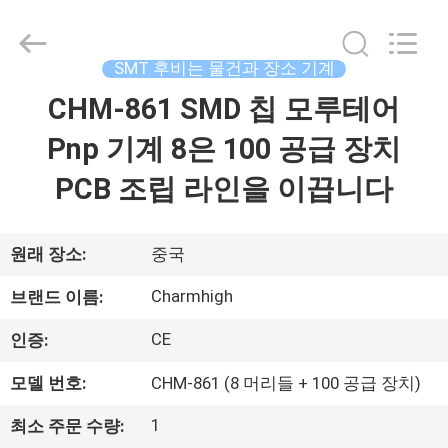
급
업
체.
Copyright
SMT 후비는 물건과 장소 기계
©
2016
-
CHM-861 SMD 칩 모루테어
집
2026
CHARMHIGH
TECHNOLOGY
Pnp 기계 8은 100 공급 장치
LIMITED.
All
제
Rights
PCB 조립 라인을 이끕니다
Reserved.
품
원래 장소:
중국
비
Charmhigh
브랜드 이름:
디
CE
인증:
오
모델 번호:
CHM-861 (8 머리들 + 100 공급 장치)
1
최소 주문 수량:
우