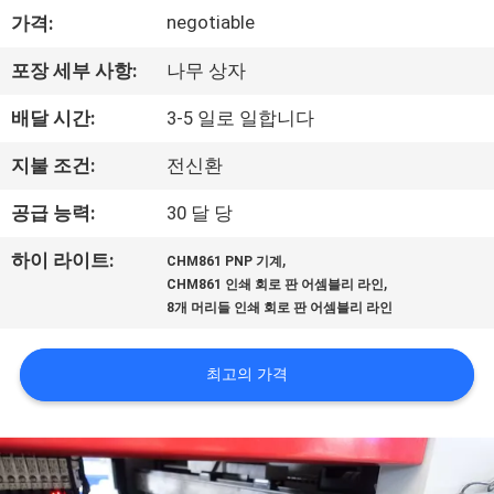
negotiable
가격:
리
에
포장 세부 사항:
나무 상자
관
배달 시간:
3-5 일로 일합니다
한
지불 조건:
전신환
것
공급 능력:
30 달 당
,
하이 라이트:
CHM861 PNP 기계
공
,
CHM861 인쇄 회로 판 어셈블리 라인
8개 머리들 인쇄 회로 판 어셈블리 라인
장
견
최고의 가격
학