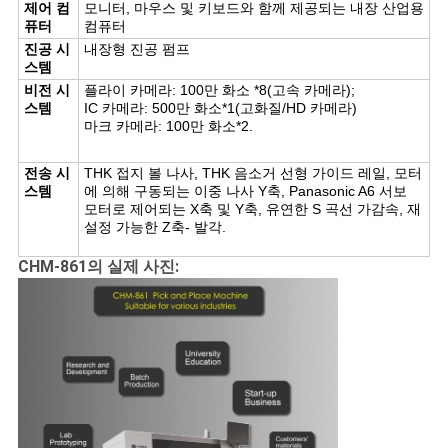
제어 컴
모니터, 마우스 및 키보드와 함께 제공되는 내장 산업용
퓨터
컴퓨터
진공 시
내장형 진공 펌프
스템
비전 시
플라이 카메라: 100만 화소 *8(고속 카메라);
스템
IC 카메라: 500만 화소*1(고화질/HD 카메라)
마크 카메라: 100만 화소*2.
전송 시
THK 접지 볼 나사, THK 음소거 선형 가이드 레일, 모터
스템
에 의해 구동되는 이중 나사 Y축, Panasonic A6 서보
모터로 제어되는 X축 및 Y축, 유연한 S 곡선 가감속, 재
설정 가능한 Z축- 발각.
CHM-861의 실제 사진: