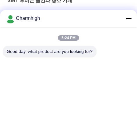
SMT 후비는 물건과 장소 기계
합철 구조 4 머리 CHM-551P SMD 픽 앤 플래시 머신
Charmhigh
좁은 설계 고 정밀 TC06 모듈 SMT 픽 앤 플라시 머신 6 헤드 지원
01005
5:24 PM
Charmhigh TM08 PCBA 제조 SMT 칩 마운터 배치 기계 CPK≥1.0
Good day, what product are you looking for?
모든
SMT 후비는 물건과 
SMT 생산 라인
장소 기계
스텐슬 인쇄 기계
SMT 썰물 오븐
SMT 지류
작은 SMT 기계
Smd 후비는 물건과 