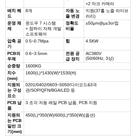
+2 마크 카메라
인
배치 헤
8개
자동 노
지원(37홀 노즐 라이브
드
즐 변경
러리)
정
운영 체
윈도우 7 시스템
정확도
±50μm@μ±3σ/칩
제
+ 참하이 자체 개발
비율
보
소프트웨어
압축 공
0.5~0.7Mpa
힘
4.5KW
보
기
PCB의
0.6~3.5mm
전원 공
AC380V
호
(50/60Hz, 3상)
두께
급 장치
순중량
1600KG
정
치수
1600(L)*1430(W)*1530(H)
(mm)
책
지원되
0201/0402/0603~5050/다이오드&3극
는 구성
관/SOP/QFN/BGA/LED 등
요소
PCB 납
3 조각 자동 레일 PCB 납품, PCB 지원
품
지원되
450(L)*350(W)/600(L)*350(W)(옵션)
는 PCB
일반 크
기(mm)