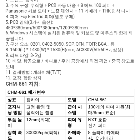
식
3. 주요 구성: 수직형 + PCB 자동 배송 + 8 헤드 100 피더 +
Panasonic 서보 모터 + 노즐 체인저 + 11 카메라 + THK 연삭 나사
4. 피더: Fuji Electric 피더(별도 구매)
5. PCB 영역(3가지 옵션):
SHOPPING
450*380mm/600*380mm/1200*380mm
6. Windows 시스템이 설치된 컴퓨터 및 키보드 및 마우스와 함께 제
ON
공됩니다.
LINE
7. 구성 요소: 0201, 0402-5050, SOP, QFN, TQFP, BGA... 등.
8. 1600(L) * 1430(W) * 1530(H)mm, AC380V(50/60Hz, 삼상)
9. 리드 타임: 3-5일
10. 배달: 항공으로 / 바다로 / 우리 공장에서 직접 픽업 / 중국 창고로
사
보내
11. 결제방법 : 계좌이체(T/T)
이
12. 포장: 합판 상자
CHM-861 지침:
트
CHM-861 매개변수
상표
참하이
모델
CHM-861
지
포지셔
고정 촬영 및
급이 시
100개의 피더 지원(최
닝 방법
움직이는 촬영
스템
대/8mm 표준)
도
부품 높
12mm(최대)
피더 유
NXT 호환
이
형
전기 피더
장착 속
30000/cph(최적)
카메라
8 플라이 카메라
개
도
수
+1 IC 카메라