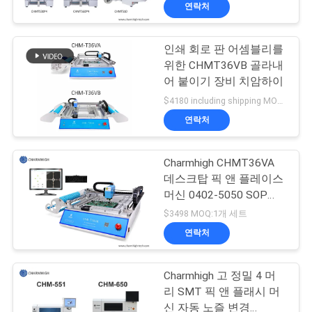
연락처
리
에
인쇄 회로 판 어셈블리를
23
위한 CHMT36VB 골라내
관
어 붙이기 장비 치암하이
스텐슬 인쇄 기계
한
$4180 including shipping MOQ:1
연락처
것
Charmhigh CHMT36VA
공
데스크탑 픽 앤 플레이스
머신 0402-5050 SOP
장
34
QFN
$3498 MOQ:1개 세트
견
연락처
SMT 썰물 오븐
학
Charmhigh 고 정밀 4 머
리 SMT 픽 앤 플래시 머
신 자동 노즐 변경