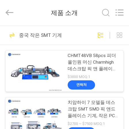
급
업
체.
제품 소개
Copyright
©
2016
-
집
74
2026
CHARMHIGH
중국 작은 SMT 기계
SMT 후비는 물건과
TECHNOLOGY
LIMITED.
All
제
Rights
장소 기계
Reserved.
CHMT48VB 58pcs 피더
품
올인원 머신 Charmhigh
데스크탑 픽 앤 플레이스
머신 소형 SMT 머신
$3800 MOQ:1
비
연락처
37
디
치암하이 7 모델들 데스
오
SMT 생산 라인
크탑 SMT SMD 픽 앤드
플레이스 기계, 작은 PCB
머싱 기계
우
$2700 ~ $7500 MOQ:1