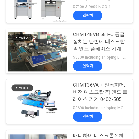
품
CPKCPK≥1.0
$7800 & 9000 MOQ:1
질
연락처
21
관
CHMT48VB 58 PC 공급
리
SMT 지류
장치는 단번에 데스크탑
픽 앤드 플레이스 기계 작
은 SMT 기계를 기계화합
저
$3800 including shipping DHL MOQ:1
니다
연락처
희
와
CHMT36VA + 진동피더,
21
비전 데스크탑 픽 앤드 플
연
레이스 기계 0402-5050
작은 SMT 기계
SOP QFN
락
$3698 including shipping MOQ:1개 세트
연락처
소
매너하이 데스크톱 2 헤