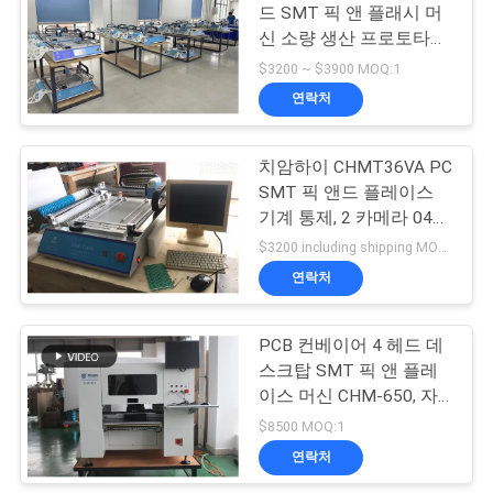
식
드 SMT 픽 앤 플래시 머
신 소량 생산 프로토타입
19
연구 교육
$3200 ~ $3900 MOQ:1
SHOPPING
smd 후비는 물건과
연락처
ON
장소 기계
LINE
치암하이 CHMT36VA PC
SMT 픽 앤드 플레이스
기계 통제, 2 카메라 0402
사
SOP QFN
$3200 including shipping MOQ:1
이
연락처
8
트
PCB 컨베이어 4 헤드 데
PCB 일관 작업
지
스크탑 SMT 픽 앤 플레
이스 머신 CHM-650, 자
도
동 노즐 교체
$8500 MOQ:1
연락처
개