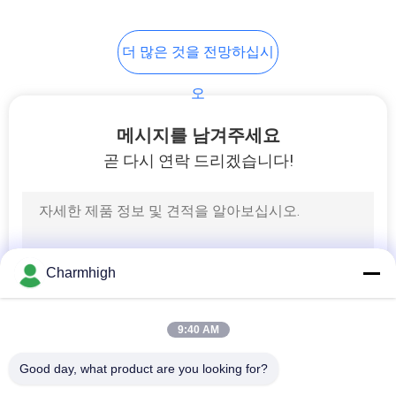
인
10
더 많은 것을 전망하십시
정
SMT 부속물
오
보
보
메시지를 남겨주세요
곧 다시 연락 드리겠습니다!
호
정
6
책
웨이브 솔더링 머신
Charmhigh
9:40 AM
Good day, what product are you looking for?