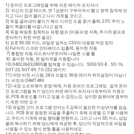
1) 온라인 프로그래밍을 위해 쉬운 레이저 포지셔너.
2) 자신의 진공 테스트, 면 1성분이 구부러져서 빨고 영역 침적에 던
지고 다시 집어 올리고 다시 개최될 것이고..
3) 듀얼 골라내어 붙이기 헤드 디자인 도움 증가 출력, 2 PC 주끼 노
즐이 퀵클리를 바꿉니다고 쉽게.
4) 듀얼 짜맞춘 침묵하는 유형 펌프 (비용과 방 저축, 추가적 펌프로
준비하기 위한 어떤 필요)
5) 표준 8G SD 카드, 파일로 일하는 CSV의 대용량 저장 장치
6) Ful 터치 스크린 인터페이스 입출력, 용이한 작동
7) 통합된 자동 피드르사우토마틱 나일론 스풀 휠
8) 용이한 작동, 한 발자국을 지원합니다.
10) 0402,0603,0805를 탑재할 수 있습니다... 5050 SO-8... SO-16,
SOT-23, SOT-89, TO-252 패키지 .
11) 어떤 비젼 시스템, 28과 모델도 36명 레이저 위치설정이 아닙니
다. 비전과 CHMT48V.
12) 내장 소프트웨어 운영 체제, 지원 온라인 프로그래밍 : 쉽게 온라
인 프로그램을 짜기 당신이 하면 레이저 포지셔너로부터의 지원으
로, PCB 회로도를 가지고 있을 수 없었느요. 상이한 컴퓨터에 첨부하
기 위한 어떤 요구.
13) 유일한 간이 프로그램 언어는 5 감독이 필요한 미성년자를 잡습
니다 : PCB 회로 동등한 파일을 추출하기 위해 프로텔 도구를 사용하
고, 우리가 기계에 파일 형태를 변환하고, 그리고 나서 SD 카드, 삽입
물에 복사하기 위해 당신에게 제공한 후, 당신이 직접적으로 파일을
사용할 수 있는 형식 변형 툴을 사용하세요.