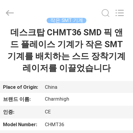
급
업
체.
Copyright
작은 SMT 기계
©
2016
-
데스크탑 CHMT36 SMD 픽 앤
집
2026
CHARMHIGH
TECHNOLOGY
드 플레이스 기계가 작은 SMT
LIMITED.
All
제
Rights
기계를 배치하는 스드 장착기계
Reserved.
품
레이저를 이끌었습니다
비
Place of Origin:
China
디
Charmhigh
브랜드 이름:
오
CE
인증:
Model Number:
CHMT36
우