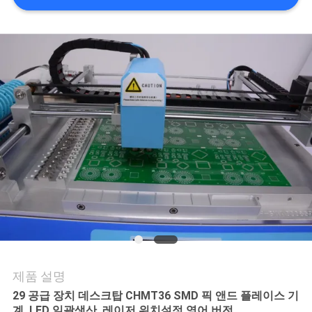
품
질
관
리
저
희
와
연
락
제품 설명
소
29 공급 장치 데스크탑 CHMT36 SMD 픽 앤드 플레이스 기
계, LED 일괄생산, 레이저 위치설정 영어 버전