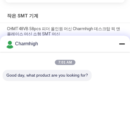
작은 SMT 기계
CHMT48VB 58pcs 피더 올인원 머신 Charmhigh 데스크탑 픽 앤
플레이스 머신 소형 SMT 머신
Charmhigh
치암하이 7 모델들 데스크탑 SMT SMD 픽 앤드 플레이스 기계, 작
은 PCB 머싱 기계
7:01 AM
인쇄 회로 판 어셈블리를 위한 CHMT36VB 골라내어 붙이기 장비
치암하이
Good day, what product are you looking for?
모든
SMT 후비는 물건과 
SMT 생산 라인
장소 기계
스텐슬 인쇄 기계
SMT 썰물 오븐