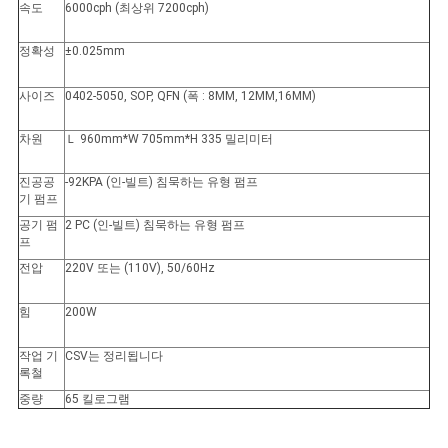
속도
6000cph (최상위 7200cph)
정확성
±0.025mm
사이즈
0402-5050, SOP, QFN (폭 : 8MM, 12MM,16MM)
차원
Ｌ 960mm*W 705mm*H 335 밀리미터
진공공
-92KPA (인-빌트) 침묵하는 유형 펌프
기 펌프
공기 펌
2 PC (인-빌트) 침묵하는 유형 펌프
프
전압
220V 또는 (110V), 50/60Hz
힘
200W
작업 기
CSV는 정리됩니다
록철
중량
65 킬로그램