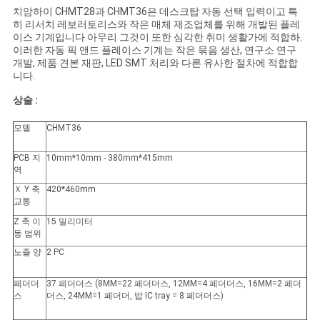
치암하이 CHMT28과 CHMT36은 데스크탑 자동 선택 입력이고 특
인
히 리서치 레보러토리스와 작은 매체 제조업체를 위해 개발된 플레
이스 기계입니다 아무리 그것이 또한 심각한 취미 생활가에 적합하.
정
이러한 자동 픽 앤드 플레이스 기계는 작은 묶음 생산, 연구소 연구
개발, 제품 견본 재판, LED SMT 처리와 다른 유사한 절차에 적합합
니다.
보
상술 :
보
모델
CHMT36
호
PCB 지
10mm*10mm - 380mm*415mm
정
역
Ｘ Y 축
420*460mm
책
교통
Z 축 이
15 밀리미터
동 범위
노즐 양
2 PC
페더더
37 페더더스 (8MM=22 페더더스, 12MM=4 페더더스, 16MM=2 페더
스
더스, 24MM=1 페더더, 밥 IC tray = 8 페더더스)