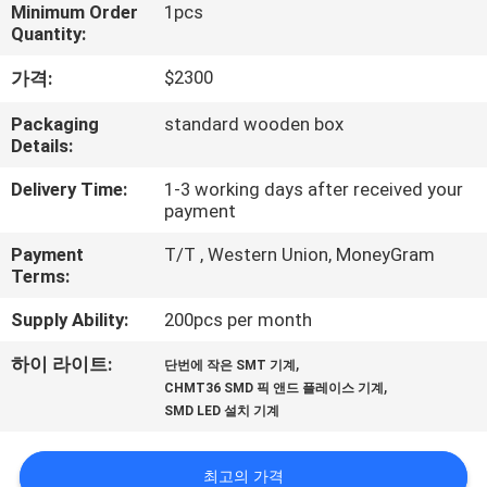
Minimum Order
1pcs
리
Quantity:
에
$2300
가격:
관
Packaging
standard wooden box
Details:
한
Delivery Time:
1-3 working days after received your
것
payment
Payment
T/T , Western Union, MoneyGram
공
Terms:
장
Supply Ability:
200pcs per month
견
,
하이 라이트:
단번에 작은 SMT 기계
,
CHMT36 SMD 픽 앤드 플레이스 기계
학
SMD LED 설치 기계
최고의 가격