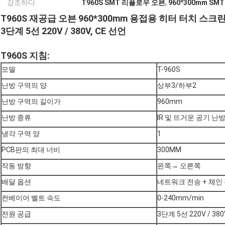
강조하다:
T960S SMT 리플로우 오븐
,
960*300mm S
T960S 재공급 오븐 960*300mm 용접용 히터 터치 스크린
3단계 5선 220V / 380V, CE 선언
T960S 지침:
모델
T-960S
난방 구역의 양
상부3/하부2
난방 구역의 길이가
960mm
난방 종류
IR 및 뜨거운 공기 난
냉각 구역 양
1
PCB판의 최대 너비
300MM
작동 방향
왼쪽→ 오른쪽
배달 옵션
네트워크 전송 + 체인
컨베이어 벨트 속도
0-240mm/min
전원 공급
3단계 5선 220V / 380