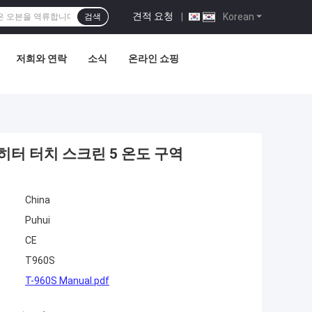
견적 요청
|
Korean
검색
저희와 연락
소식
온라인 쇼핑
링 히터 터치 스크린 5 온도 구역
China
Puhui
CE
T960S
T-960S Manual.pdf