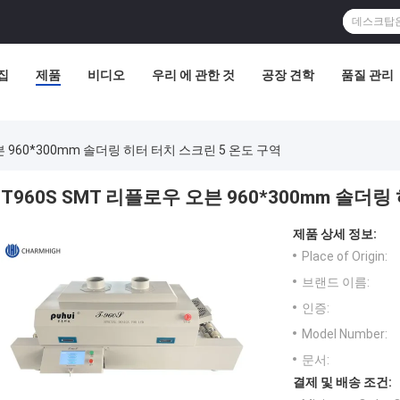
집
제품
비디오
우리 에 관한 것
공장 견학
품질 관리
븐 960*300mm 솔더링 히터 터치 스크린 5 온도 구역
T960S SMT 리플로우 오븐 960*300mm 솔더
제품 상세 정보:
Place of Origin:
브랜드 이름:
인증:
Model Number:
문서:
결제 및 배송 조건: