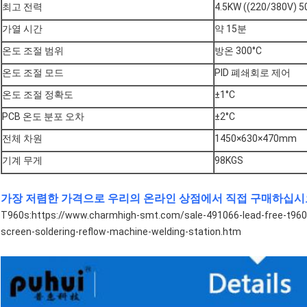
최고 전력
4.5KW ((220/380V) 
가열 시간
약 15분
온도 조절 범위
방온 300°C
온도 조절 모드
PID 폐쇄회로 제어
온도 조절 정확도
±1°C
PCB 온도 분포 오차
±2°C
전체 차원
1450×630×470mm
기계 무게
98KGS
가장 저렴한 가격으로 우리의 온라인 상점에서 직접 구매하십시
T960s:
https://www.charmhigh-smt.com/sale-491066-lead-free-t96
screen-soldering-reflow-machine-welding-station.htm