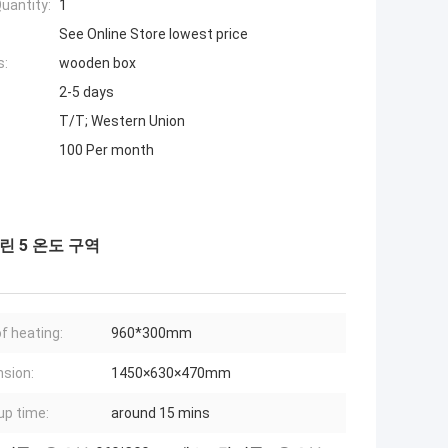
uantity:
1
See Online Store lowest price
s:
wooden box
2-5 days
T/T; Western Union
100 Per month
린 5 온도 구역
of heating:
960*300mm
sion:
1450×630×470mm
up time:
around 15 mins