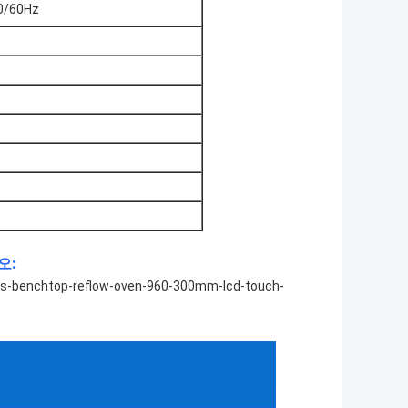
50/60Hz
오:
0s-benchtop-reflow-oven-960-300mm-lcd-touch-