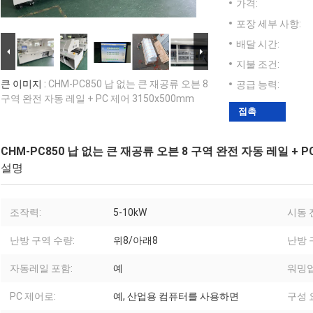
가격:
포장 세부 사항:
배달 시간:
지불 조건:
큰 이미지 :
CHM-PC850 납 없는 큰 재공류 오븐 8
공급 능력:
구역 완전 자동 레일 + PC 제어 3150x500mm
접촉
CHM-PC850 납 없는 큰 재공류 오븐 8 구역 완전 자동 레일 + PC
설명
조작력:
5-10kW
시동 
난방 구역 수량:
위8/아래8
난방 
자동레일 포함:
예
워밍업
PC 제어로:
예, 산업용 컴퓨터를 사용하면
구성 