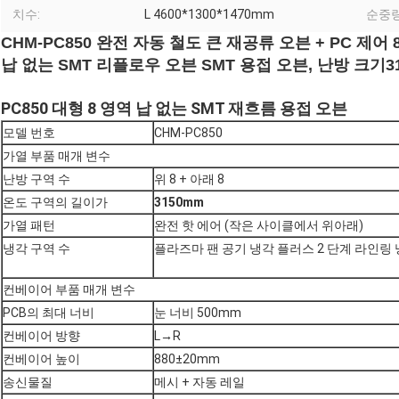
치수:
L 4600*1300*1470mm
순중량
CHM-PC850 완전 자동 철도 큰 재공류 오븐 + PC 제어 8
납 없는 SMT 리플로우 오븐 SMT 용접 오븐, 난방 크기
3
PC850 대형 8 영역 납 없는 SMT 재흐름 용접 오븐
모델 번호
CHM-PC850
가열 부품 매개 변수
난방 구역 수
위 8 + 아래 8
온도 구역의 길이가
3150mm
가열 패턴
완전 핫 에어 (작은 사이클에서 위아래)
냉각 구역 수
플라즈마 팬 공기 냉각 플러스 2 단계 라인링 냉
컨베이어 부품 매개 변수
PCB의 최대 너비
눈 너비 500mm
컨베이어 방향
L→R
컨베이어 높이
880±20mm
송신물질
메시 + 자동 레일