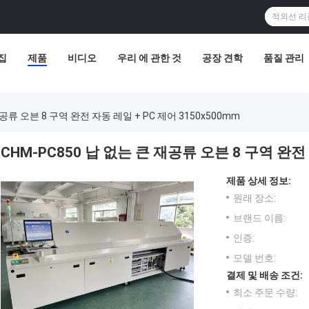
집
제품
비디오
우리 에 관한 것
공장 견학
품질 관리
재공류 오븐 8 구역 완전 자동 레일 + PC 제어 3150x500mm
CHM-PC850 납 없는 큰 재공류 오븐 8 구역 완전 
제품 상세 정보:
원래 장소:
브랜드 이름:
인증:
모델 번호:
결제 및 배송 조건:
최소 주문 수량: