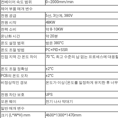
컨베이어 속도 범위
0~2000mm/min
제어 부품 매개 변수
전원 공급
5선, 3단계, 380V
전원 시작
48KW
전력 소비
약 8-10KW
온난화 시간
약 20분
온도 설정 범위
방온 380°C
온도 조절 방법
PC+PID+SSR
인접 지역 간 온도 차이
70 °C, 최고 수준의 납 없는 프로세스에 대응
온도 조절 정확성
±2°C
PCB의 온도 오차
±2°C
비정상적인 경보
온도가 이상 (온도를 일정하게 유지한 후 너무
전원 차단 보호
UPS
오픈 웨이
전기 나사 막대기
일반 매개 변수
크기 (L*W*H) mm
4600*1300*1470mm