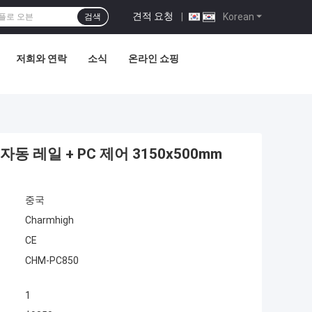
견적 요청
|
Korean
검색
저희와 연락
소식
온라인 쇼핑
자동 레일 + PC 제어 3150x500mm
중국
Charmhigh
CE
CHM-PC850
1