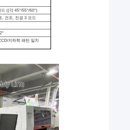
(각 45°/55°/60°)
, 건조, 진공 3 모드
2°
CCD/지하학 패턴 일치