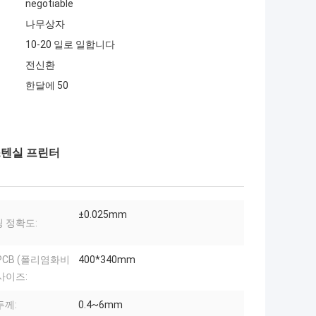
negotiable
나무상자
10-20 일로 일합니다
전신환
한달에 50
 스텐실 프린터
±0.025mm
 정확도:
PCB (폴리염화비
400*340mm
사이즈:
두께:
0.4~6mm