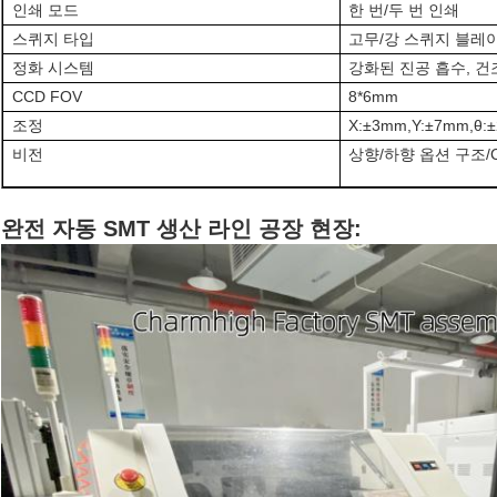
인쇄 모드
한 번/두 번 인쇄
스퀴지 타입
고무/강 스퀴지 블레이드 (
정화 시스템
강화된 진공 흡수, 건조
CCD FOV
8*6mm
조정
X:±3mm,Y:±7mm,θ:±
비전
상향/하향 옵션 구조/
완전 자동 SMT 생산 라인 공장 현장: