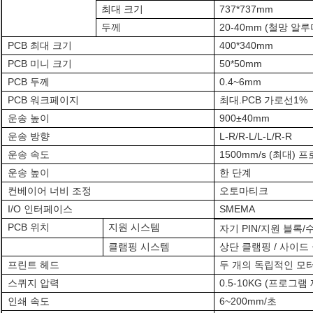
최대 크기
737*737mm
두께
20-40mm (철망 알
PCB 최대 크기
400*340mm
PCB 미니 크기
50*50mm
PCB 두께
0.4~6mm
PCB 워크페이지
최대.PCB 가로선
1%
운송 높이
900±40mm
운송 방향
L-R/R-L/L-L/R-R
운송 속도
1500mm/s (최대)
운송 높이
한 단계
컨베이어 너비 조정
오토
마티크
I/O 인터페이스
SMEMA
PCB 위치
지원 시스템
자기 PIN/지원 블록
클램핑 시스템
상단 클램핑 / 사이드
프린트 헤드
두 개의 독립적인 모
스퀴지 압력
0.5-10KG (프로그램
인쇄 속도
6~200mm/초