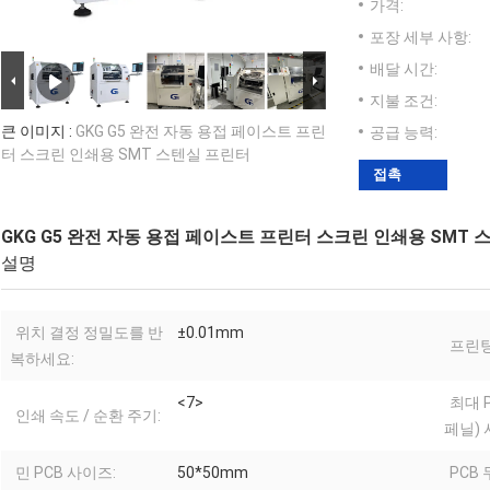
가격:
포장 세부 사항:
배달 시간:
지불 조건:
큰 이미지 :
GKG G5 완전 자동 용접 페이스트 프린
공급 능력:
터 스크린 인쇄용 SMT 스텐실 프린터
접촉
GKG G5 완전 자동 용접 페이스트 프린터 스크린 인쇄용 SMT
설명
위치 결정 정밀도를 반
±0.01mm
프린팅
복하세요:
<7>
최대 
인쇄 속도 / 순환 주기:
페닐) 
민 PCB 사이즈:
50*50mm
PCB 