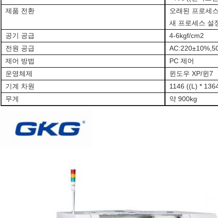
제품 전환
오래된 프로세스
새 프로세스 설정
공기 공급
4-6kgf/cm2
전원 공급
AC:220±10%,
5
제어 방법
PC 제어
운영체제
윈도우 XP/윈7
기계 차원
1146 ((L) * 136
무게
약 900kg