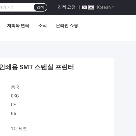
견적 요청
|
Korean
검색
저희와 연락
소식
온라인 쇼핑
 인쇄용 SMT 스텐실 프린터
중국
GKG
CE
G5
1개 세트