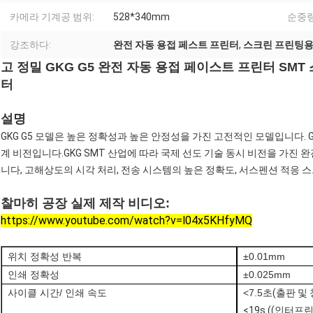
카메라 기계공 범위:
528*340mm
순중량
강조하다:
완전 자동 용접 페스트 프린터
,
스크린 프린팅용
고 정밀 GKG G5 완전 자동 용접 페이스트 프린터 SMT
터
설명
GKG G5 모델은 높은 정확성과 높은 안정성을 가진 고전적인 모델입니다. 
계 비전입니다.GKG SMT 산업에 따라 국제 선도 기술 동시 비전을 가진
니다, 고해상도의 시각 처리, 전송 시스템의 높은 정확도, 서스펜션 적응 
찰마히 공장 실제 제작 비디오:
https://www.youtube.com/watch?v=l04x5KHfyMQ
위치 정확성 반복
±0.01mm
인쇄 정확성
±0.025mm
사이클 시간/ 인쇄 속도
<7.5초
(출판 및
<19s ((인터프