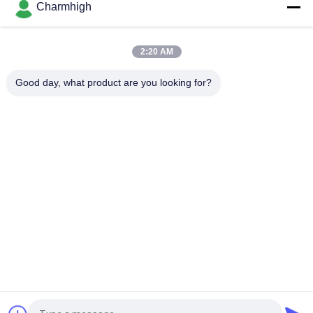
Charmhigh
2 머리들 58 공급 장치 CHMT48VB 벤치탑 SMD 선택과 플레이스
로봇 올인원 칩 마운터
2:20 AM
컴팩트 산업용 SMD 픽 앤 플라이스 머신 TC06 PCB 조립 라인 칩
마운터
Good day, what product are you looking for?
모든
SMT 후비는 물건과 
SMT 생산 라인
장소 기계
스텐슬 인쇄 기계
SMT 썰물 오븐
SMT 지류
작은 SMT 기계
Smd 후비는 물건과 
PCB 일관 작업
장소 기계