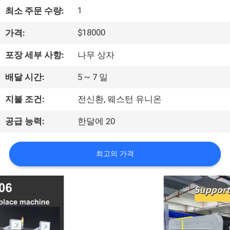
1
최소 주문 수량:
리
에
$18000
가격:
관
포장 세부 사항:
나무 상자
한
배달 시간:
5 ~ 7 일
것
지불 조건:
전신환, 웨스턴 유니온
공급 능력:
한달에 20
공
장
최고의 가격
견
학