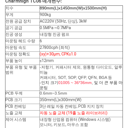
Charmhigh TC06 매개변수:
식
치수
890mm(L)x1450mm(W)x1500mm(H)
무게
900kg
SHOPPING
전원 공급 장치
AC220V (50Hz, 단상), 3kW
공기 공급
0.5MPa ~0.7MPa
ON
진공 생성
내장형 진공 펌프
LINE
마운팅 헤드 수량
6
마운팅 속도
27800cph (최적)
마운팅 정확도
(xy)+30μm,
CPK≥1.0
사
부품 높이
≤12mm
부품 유형 및 부품
-저항기, 커패시터 제외, 원통형 다이오드, 알루
이
범위
미늄
커패시터, SOT, SOP, QFP, QFN, BGA 등
트
-인치 크기
01005 ~ 36*36mm
, 및 더 큰 부품 마
운팅
지
PCB 두께
0.6mm~3.5mm
PCB 크기
350mm(L)x300mm(W)
도
PCB 컨베잉
3단 레일 자동 컨베잉, PCB 지지 장치
노즐 교체
자동 노즐 교체 (19홀 노즐 라이브러리)
제어 시스템
내장형 산업용 컴퓨터 (Windows 시스템)
개
모니터, 키보드, 마우스 포함