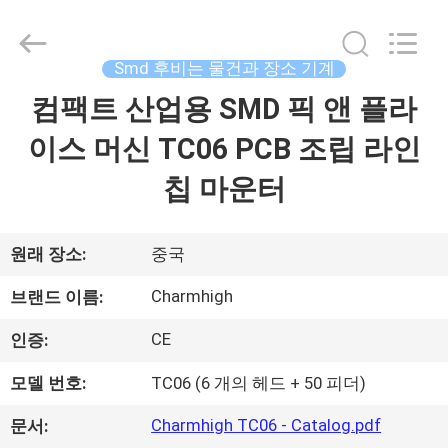
급
업
체.
Copyright
Smd 후비는 물건과 장소 기계
©
2016
-
컴팩트 산업용 SMD 픽 앤 플라
집
2026
CHARMHIGH
TECHNOLOGY
이스 머신 TC06 PCB 조립 라인
LIMITED.
All
제
Rights
칩 마운터
Reserved.
품
원래 장소:
중국
비
Charmhigh
브랜드 이름:
디
CE
인증:
오
모델 번호:
TC06 (6 개의 헤드 + 50 피더)
Charmhigh TC06 - Catalog.pdf
문서:
우