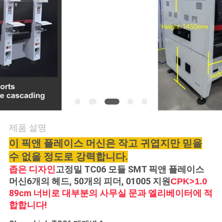
품
질
관
리
저
희
제품 설명
와
이 픽앤 플레이스 머신은 작고 귀엽지만 믿을
연
수 없을 정도로 강력합니다.
좁은 디자인
고정밀 TC06 모듈 SMT 픽앤 플레이스
락
머신
6개의 헤드, 50개의 피더, 01005 지원
CPK>1.0
89cm 너비로 대부분의 사무실 문과 엘리베이터에 적
합합니다!
소