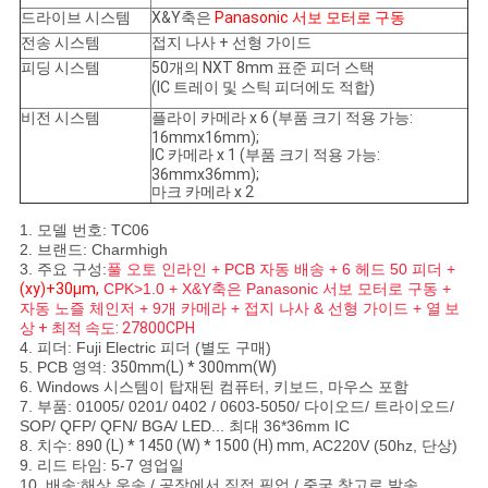
드라이브 시스템
X&Y축은
Panasonic 서보 모터로 구동
인
전송 시스템
접지 나사 + 선형 가이드
피딩 시스템
50개의 NXT 8mm 표준 피더 스택
정
(IC 트레이 및 스틱 피더에도 적합)
보
비전 시스템
플라이 카메라 x 6 (부품 크기 적용 가능:
16mmx16mm);
IC 카메라 x 1 (부품 크기 적용 가능:
보
36mmx36mm);
마크 카메라 x 2
호
1. 모델 번호: TC06
정
2. 브랜드: Charmhigh
3. 주요 구성:
풀 오토 인라인 + PCB 자동 배송 + 6 헤드 50 피더 +
(xy)+30μm,
CPK>1.0 + X&Y축은 Panasonic 서보 모터로 구동 +
책
자동 노즐 체인저 + 9개 카메라 + 접지 나사 & 선형 가이드 +
열 보
상 + 최적 속도: 27800CPH
4. 피더: Fuji Electric 피더 (별도 구매)
5. PCB 영역:
350mm(L) * 300mm(W)
6. Windows 시스템이 탑재된 컴퓨터, 키보드, 마우스 포함
7. 부품: 01005/ 0201/ 0402 / 0603-5050/ 다이오드/ 트라이오드/
SOP/ QFP/ QFN/ BGA/ LED... 최대 36*36mm IC
8. 치수: 89
0 (L) * 1450 (W) * 1500 (H) mm
, AC220V (50hz, 단상)
9. 리드 타임: 5-7 영업일
10. 배송:해상 운송 / 공장에서 직접 픽업 / 중국 창고로 발송