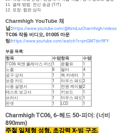
11. 결제 방법: 전신 송금 (T/T)
12. 포장: 합판 상자
Charmhigh YouTube 채
널:
https://www.youtube.com/@KimiLiuCharmhigh/videos
TC06 작동 비디오, 01005 마운
팅:
https://www.youtube.com/watch?v=jmGMTdvt9FY
부품 목록:
항목
수량
항목
수량
TC06 픽앤 플레이스 머신
1
윤활유
1
노즐
8
필터
4
공구 상자
1
퀵 커넥터
1
보증 카드
1
마우스 패드
2
사용 설명서
1
전원 케이블
2
테스트 보고서
1
키보드
1
브러시
1
마우스 패드
1
핀셋
1
LCD
1
Charmhigh TC06, 6-헤드 50-피더: (너비
890mm)
주철 일체형 성형, 초강력 X-빔 구조.