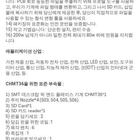
니다 : PCB 회로 동등한 파일을 추출하기 위해 프로텔 도구를 사용하
고, 우리가 기계에 파일 형태를 변환하고, 그리고 나서 SD 카드, 삽입
물에 복사하기 위해 당신에게 제공한 후, 당신이 직접적으로 파일을
사용할 수 있는 형식 변형 툴을 사용하세요.
14) 패키징의 표준화는 안전 운반을 보증합니다.
15) 작고 가볍습니다 : 단순한 설치, 편리 수송.
16) 200w 넘게가 아니라 일한 전력 최대가 80w 하에 전원을 지지합
니다.
애플리케이션 산업 :
가전 제품 산업, 자동차 전자 산업, 전력 산업, LED 산업, 보안, 도구와
미터 산업, 통신 산업, 지능적 제어 산업, 것(IOT) 산업의 인터넷과 군
용 산업, 등.
CHMT36을 위한 표준 부속물 :
1) SMT 데스크탑 픽 앤드 플레이스 기계 CHMT36*1
2)
주끼 Nozzle*4 (503, 504, 505, 506)
.
3) SD Card*1
4) SD 카드 reader*1
5) 핀을 당기세요 : 2
6) 당김 핀을 위한 코일 :1
7) 육각 렌치 : 6
8) 족집게 : 1
9) 브러쉬로 빗으세요 : 1