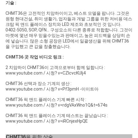
식
기술 :
CHMT36은 고전적인 치암하이이고, 베스트 모델을 팝니다. 그것은
원형 현대건설, 취미 생활가, 업자들과 개발 그룹을 위한 저비용 데스
SHOPPING
크탑 픽 앤드 플레이스 장치와 LED 제조와 초보적인 것 입니다.
0402-5050, SOP, QFN... 구성요소의 다른 종류로 적합합니다. 그것이
ON
마켓에 몇년 매우 믿을수있는과 판매이고, 높은 피드백을 상당히 손
에 넣습니다. 많은 소형 공장은 LED에서 일괄생산을 위해 CHMT36
LINE
을 구입했고 큰 값을 창출했습니다.
CHMT36 곳 작업 비디오 링크 :
사
2 치암하이 CHMT36이 고객으로부터 함께 일합니다 :
www.youtube.com / 시청? v=CZIcvcKUIj4
이
CHMT36 선택과 장소 기계의 생산 :
트
www.youtube.com / 시청? v=Pf3pmH -이이트아
CHMT36 픽 앤드 플레이스 기계 빠른 시작 :
지
www.youtube.com / 시청? v=rdgVAxWno1Q&t=674s
도
CHMT36 픽 앤드 플레이스 기계 테스트는 끝났습니다 :
www.youtube.com / 시청? v=iRCnjexHpQE
개
CHMT36
을 위한 상술