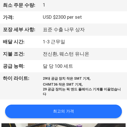
1
최소 주문 수량:
리
USD $2300 per set
가격:
에
관
포장 세부 사항:
표준 수출 나무 상자
한
배달 시간:
1-3 근무일
것
지불 조건:
전신환, 웨스턴 유니온
공급 능력:
달 당 100 세트
공
,
하이 라이트:
29대 공급 장치 작은 SMT 기계
장
,
CHMT36 작은 SMT 기계
29 공급 장치는 픽 앤드 플레이스 기계를 이끌었습니
견
다
학
최고의 가격