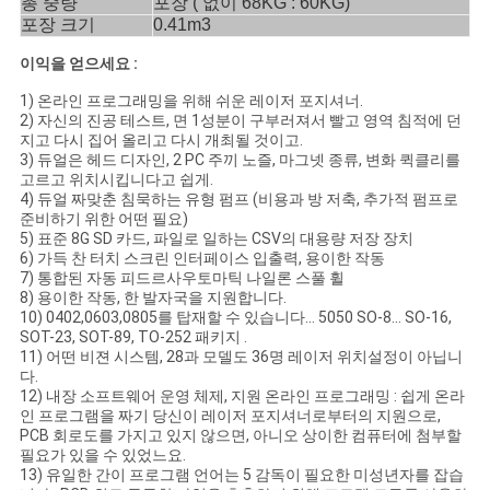
총 중량
포장 ( 없이 68KG : 60KG)
포장 크기
0.41m3
이익을 얻으세요 :
1) 온라인 프로그래밍을 위해 쉬운 레이저 포지셔너.
2) 자신의 진공 테스트, 면 1성분이 구부러져서 빨고 영역 침적에 던
지고 다시 집어 올리고 다시 개최될 것이고.
3) 듀얼은 헤드 디자인, 2 PC 주끼 노즐, 마그넷 종류, 변화 퀵클리를
고르고 위치시킵니다고 쉽게.
4) 듀얼 짜맞춘 침묵하는 유형 펌프 (비용과 방 저축, 추가적 펌프로
준비하기 위한 어떤 필요)
5) 표준 8G SD 카드, 파일로 일하는 CSV의 대용량 저장 장치
6) 가득 찬 터치 스크린 인터페이스 입출력, 용이한 작동
7) 통합된 자동 피드르사우토마틱 나일론 스풀 휠
8) 용이한 작동, 한 발자국을 지원합니다.
10) 0402,0603,0805를 탑재할 수 있습니다... 5050 SO-8... SO-16,
SOT-23, SOT-89, TO-252 패키지 .
11) 어떤 비젼 시스템, 28과 모델도 36명 레이저 위치설정이 아닙니
다.
12) 내장 소프트웨어 운영 체제, 지원 온라인 프로그래밍 : 쉽게 온라
인 프로그램을 짜기 당신이 레이저 포지셔너로부터의 지원으로,
PCB 회로도를 가지고 있지 않으면, 아니오 상이한 컴퓨터에 첨부할
필요가 있을 수 있었느요.
13) 유일한 간이 프로그램 언어는 5 감독이 필요한 미성년자를 잡습