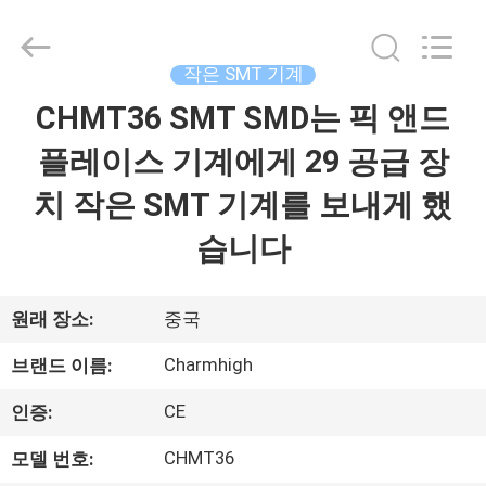
급
업
체.
Copyright
작은 SMT 기계
©
2016
-
CHMT36 SMT SMD는 픽 앤드
집
2026
CHARMHIGH
TECHNOLOGY
플레이스 기계에게 29 공급 장
LIMITED.
All
제
Rights
치 작은 SMT 기계를 보내게 했
Reserved.
품
습니다
비
원래 장소:
중국
디
Charmhigh
브랜드 이름:
오
CE
인증:
CHMT36
모델 번호:
우