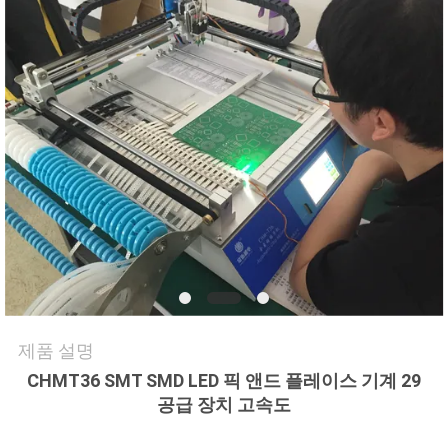
품
질
관
리
저
희
와
연
락
제품 설명
CHMT36 SMT SMD LED 픽 앤드 플레이스 기계 29
공급 장치 고속도
소