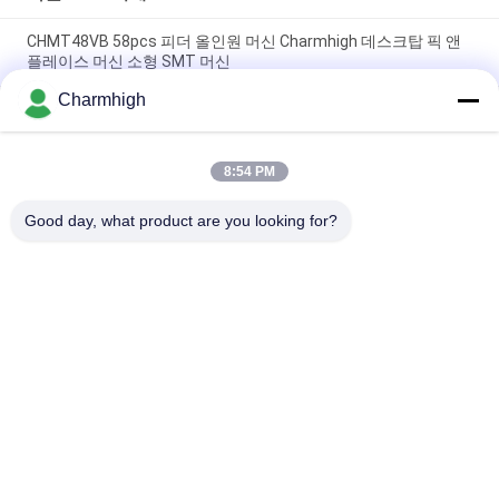
CHMT48VB 58pcs 피더 올인원 머신 Charmhigh 데스크탑 픽 앤
플레이스 머신 소형 SMT 머신
Charmhigh
치암하이 7 모델들 데스크탑 SMT SMD 픽 앤드 플레이스 기계, 작
은 PCB 머싱 기계
8:54 PM
인쇄 회로 판 어셈블리를 위한 CHMT36VB 골라내어 붙이기 장비
치암하이
Good day, what product are you looking for?
모든
SMT 후비는 물건과 
SMT 생산 라인
장소 기계
스텐슬 인쇄 기계
SMT 썰물 오븐
SMT 지류
작은 SMT 기계