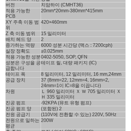
버전
치암하이 (CMHT36)
인
적용 가능한
20mm*20mm-380mm*415mm
PCB
정
XY 주축 이동 범
420×460mm
위
보
Z 축 이동 범위
15 밀리미터
배치 헤드 양
2
보
증가하는 역량
6000 성분 시간당 (맥스 : 7200cph)
실장 정확도
±0.025mm
호
적용 가능한 성분
0402-5050, SOP, QFN
성분은 구성을 공
테이프 릴, 대량 패키지 (IC)
정
급합니다
테이프 폭
8 밀리미터, 12 밀리미터, 16 mm,24mm
책
공급 장치
37 (8mm=22, 12mm=4, 16mm=2,
24mm=1이 IC=8을 이끕니다)
차원
Ｌ 960 밀리미터 Ｘ Ｗ 705 밀리미터 Ｘ
Ｈ 335 밀리미터
진공 펌프
-92KPA (뮤트 유형 펌프)
진공 펌프 양
(포함된) 2
전원 공급기
(110V에 전환할 수 있는) 220V, 50Hz
전원으로 일하는
200W
평균