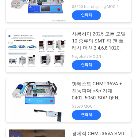
품
시스템
$3100 free shipping MOQ:1
질
연락처
21
관
샤름하이 2025 모든 모델
리
SMT 지류
10 종류의 SMT 픽 앤 플
래시 머신 2,4,6,8,1020
PCBA 제조
저
Negotiate MOQ:1
연락처
희
와
핫테스트 CHMT36VA +
21
진동피더 p&p 기계
연
0402-5050, SOP, QFN..
작은 SMT 기계
락
$3580 MOQ:1
연락처
소
경제적 CHMT36VA SMT