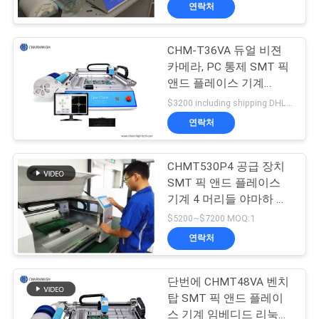
연락처
리
에
CHM-T36VA 듀얼 비젼
23
카메라, PC 통제 SMT 픽
관
앤드 플레이스 기계
스텐슬 인쇄 기계
Chmt36va
한
$3200 including shipping DHL MOQ:1
연락처
것
CHMT530P4 공급 장치
공
SMT 픽 앤드 플레이스
기계 4 머리들 야마하 공
장
34
급 장치
$5200~$7200 MOQ:1
견
연락처
SMT 썰물 오븐
학
단번에 CHMT48VA 벤치
탑 SMT 픽 앤드 플레이
스 기계 임베디드 리눅스