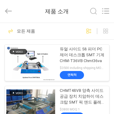
급
업
체.
제품 소개
Copyright
©
2016
-
집
74
2026
CHARMHIGH
모든 제품
SMT 후비는 물건과
TECHNOLOGY
LIMITED.
All
제
Rights
장소 기계
Reserved.
듀얼 사이드 58 피더 PC
품
제어 데스크톱 SMT 기계
CHM-T36VB Chmt36va
$3500 including shipping MOQ:1
비
연락처
37
디
CHMT48VB 양측 사이드
오
SMT 생산 라인
공급 장치 치암하이 데스
크탑 SMT 픽 앤드 플레
이스 기계
우
$3800 MOQ:1