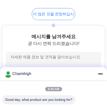
인
10
더 많은 것을 전망하십시
정
SMT 부속물
오
보
보
메시지를 남겨주세요
곧 다시 연락 드리겠습니다!
호
정
6
책
웨이브 솔더링 머신
Charmhigh
6:20 AM
Good day, what product are you looking for?