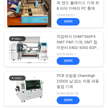
식
픽 앤드 플레이스 기계 위
& 바닥 카메라 PC 통제
19
$3500 MOQ:1
SHOPPING
smd 후비는 물건과
연락처
ON
장소 기계
LINE
치암하이 CHMT560P4
SMT P&P 기계, SMT 칩
마운터 0402-5050 SOP
사
QFN
$6250 MOQ:1
이
연락처
8
트
PCB 조립용 Charmhigh
PCB 일관 작업
지
250DS 납 없는 자동 파동
용접 기계
도
$5460 MOQ:1개
연락처
개